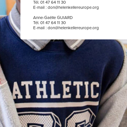
Tél. 01 47 64 11 30
E-mail : don@helenkellereurope.org
Anne-Gaëlle GUIARD
Tél. 01 47 64 11 30
E-mail : don@helenkellereurope.org